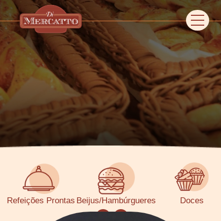
Refeições Prontas
Beijus/Hambúrgueres
Doces
‹
›